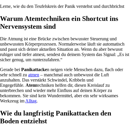
Lerne, wie du den Teufelskreis der Panik verstehst und durchbrichst
Warum Atemtechniken ein Shortcut ins
Nervensystem sind
Die Atmung ist eine Brücke zwischen bewusster Steuerung und
unbewussten Körperprozessen. Normalerweise läuft sie automatisch
und passt sich deiner aktuellen Situation an. Wenn du aber bewusst
ruhiger und tiefer atmest, sendest du deinem System das Signal: „Es ist
sicher genug, um runterzufahren.“
Gerade bei
Panikattacke
n neigen viele Menschen dazu, flach oder
sehr schnell zu
atmen
– manchmal auch unbewusst die Luft
anzuhalten. Das verstärkt Schwindel, Kribbeln und
Engegefühle.
Atem
techniken helfen dir, diesen Kreislauf zu
unterbrechen und wieder mehr Einfluss auf deinen Körper zu
bekommen. Sie sind kein Wundermittel, aber ein sehr wirksames
Werkzeug im
Alltag
.
Wie du langfristig Panikattacken den
Boden entziehst