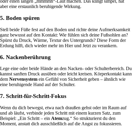
oder einen langen „mmmmh“-Laut machen. Das klingt simpel, hat
aber eine erstaunlich beruhigende Wirkung.
5. Boden spüren
Stell beide Füße fest auf den Boden und richte deine Aufmerksamkeit
ganz bewusst auf den Kontakt: Wie fühlen sich deine Fußsohlen an?
Spürst du Druck, Wärme, Textur des Untergrunds? Diese Form der
Erdung hilft, dich wieder mehr im Hier und Jetzt zu verankern.
6. Nackenberührung
Lege eine oder beide Hände an den Nacken- oder Schulterbereich. Du
kannst sanften Druck ausüben oder leicht kreisen. Körperkontakt kann
dem
Nervensystem
ein Gefühl von Sicherheit geben – ähnlich wie
eine beruhigende Hand auf der Schulter.
7. Schritt-für-Schritt-Fokus
Wenn du dich bewegst, etwa nach draußen gehst oder im Raum auf
und ab läufst, verbinde jeden Schritt mit einem kurzen Satz, zum
Beispiel: „Ein Schritt – ein
Atem
zug.“ So strukturierst du den
Moment, anstatt dich ausschließlich auf die Angst zu fokussieren.