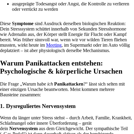
ausgeprägte Todesangst oder Angst, die Kontrolle zu verlieren
oder verrückt zu werden
Diese
Symptome
sind Ausdruck derselben biologischen Reaktion:
Dein Stresssystem schüttet innerhalb von Sekunden Stresshormone
wie Adrenalin aus, der Körper stellt Energie für Flucht oder Kampf
bereit. Was früher sinnvoll war, wenn wir vor wilden Tieren fliehen
mussten, wirkt heute im
Meeting
, im Supermarkt oder im Auto völlig
deplatziert – ist aber physiologisch derselbe Mechanismus.
Warum Panikattacken entstehen:
Psychologische & körperliche Ursachen
Die Frage „Warum habe
ich
Panikattacken
?“ lässt sich selten mit
einer einzigen Ursache beantworten. Meist kommen mehrere
Bausteine zusammen:
1. Dysreguliertes Nervensystem
Wenn du länger unter Stress stehst – durch Arbeit, Familie, Krankheit,
Schlafmangel oder innere Überforderung – gerät
dein
Nervensystem
aus dem Gleichgewicht. Der sympathische Teil
(„Gas-Pedal“) ist dann dauerhaft aktiver als der beruhigende