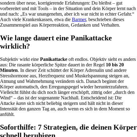
sondern über neue, korrigierende Erfahrungen: Du bleibst – gut
vorbereitet und mit Tools – in der Situation und dein Körper lernt nach
und nach: „Es war unangenehm, aber ich war nicht in echter Gefahr.“
Auch viele Krankenkassen, etwa die
Barmer
, beschrieben dieses
Zusammenspiel aus Körperreaktion, Gedanken und Verhalten.
Wie lange dauert eine Panikattacke
wirklich?
Subjektiv wirkt eine
Panikattacke
oft endlos. Objektiv sieht es anders
aus: Die rasante körperliche Spitze dauert in der Regel
10 bis 20
Minuten
. In dieser Zeit schüttet der Körper Adrenalin und andere
Stresshormone aus, Herzfrequenz und Muskelspannung steigen an,
Atmung und Wahrnehmung verändern sich. Danach beginnt der
Körper automatisch, den Erregungspegel wieder herunterzufahren.
Vielleicht fühlst du dich noch länger erschöpft, zittrig oder „durch den
Wind“ – das ist der sogenannte Nachhall. Entscheidend ist: Die
Attacke
kann
sich nicht beliebig steigern und hält nicht in dieser
Intensität den ganzen Tag an, auch wenn es sich in dem Moment so
anfühlt.
Soforthilfe: 7 Strategien, die deinen Körper
schnell beruhigen