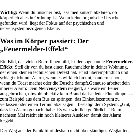
Wichtig:
Wenn du unsicher bist, lass medizinisch abklären, ob
körperlich alles in Ordnung ist. Wenn keine organische Ursache
gefunden wird, liegt der Fokus auf der psychischen und
nervensystembezogenen Ebene.
Was im Körper passiert: Der
„Feuermelder-Effekt“
Ein Bild, das vielen Betroffenen hilft, ist der sogenannte
Feuermelder-
Effekt
. Stell dir vor, du hast einen Rauchmelder in deiner Wohnung,
der einen kleinen technischen Defekt hat. Er ist überempfindlich und
schlägt nicht nur Alarm, wenn es wirklich brennt, sondern schon,
wenn du Toast machst oder die Dusche dampft.Genauso arbeitet dein
innerer Alarm: Dein
Nervensystem
reagiert, als wäre ein Feuer
ausgebrochen, obwohl objektiv kein Brand da ist. Jeder Fluchtimpuls –
zum Beispiel aus dem Bus zu springen, das Einkaufszentrum zu
verlassen oder einen Termin abzusagen – bestätigt dem System: „Gut,
dass ich Alarm gemacht habe. Es war wirklich gefährlich.“ Beim
nächsten Mal reicht ein noch kleinerer Auslöser, damit der Alarm
losgeht.
Der Weg aus der Panik führt deshalb nicht über ständiges Weglaufen,