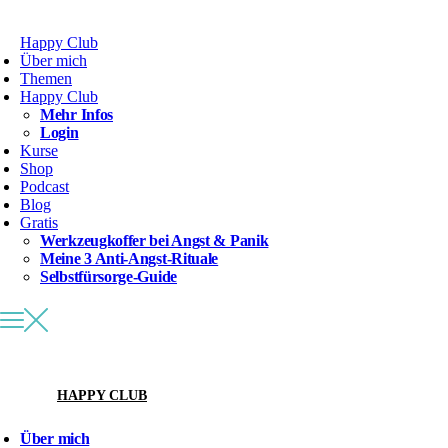
Happy Club
Über mich
Themen
Happy Club
Mehr Infos
Login
Kurse
Shop
Podcast
Blog
Gratis
Werkzeugkoffer bei Angst & Panik
Meine 3 Anti-Angst-Rituale
Selbstfürsorge-Guide
HAPPY CLUB
Über mich