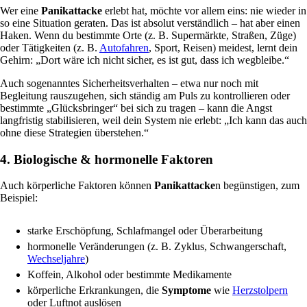
Wer eine
Panikattacke
erlebt hat, möchte vor allem eins: nie wieder in
so eine Situation geraten. Das ist absolut verständlich – hat aber einen
Haken. Wenn du bestimmte Orte (z. B. Supermärkte, Straßen, Züge)
oder Tätigkeiten (z. B.
Autofahren
, Sport, Reisen) meidest, lernt dein
Gehirn: „Dort wäre ich nicht sicher, es ist gut, dass ich wegbleibe.“
Auch sogenanntes Sicherheitsverhalten – etwa nur noch mit
Begleitung rauszugehen, sich ständig am Puls zu kontrollieren oder
bestimmte „Glücksbringer“ bei sich zu tragen – kann die Angst
langfristig stabilisieren, weil dein System nie erlebt: „Ich kann das auch
ohne diese Strategien überstehen.“
4. Biologische & hormonelle Faktoren
Auch körperliche Faktoren können
Panikattacke
n begünstigen, zum
Beispiel:
starke Erschöpfung, Schlafmangel oder Überarbeitung
hormonelle Veränderungen (z. B. Zyklus, Schwangerschaft,
Wechseljahre
)
Koffein, Alkohol oder bestimmte Medikamente
körperliche Erkrankungen, die
Symptome
wie
Herzstolpern
oder Luftnot auslösen