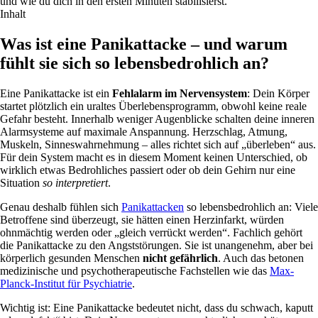
und wie du dich in den ersten Minuten stabilisierst.
Inhalt
Was ist eine Panikattacke – und warum
fühlt sie sich so lebensbedrohlich an?
Eine Panikattacke ist ein
Fehlalarm im Nervensystem
: Dein Körper
startet plötzlich ein uraltes Überlebensprogramm, obwohl keine reale
Gefahr besteht. Innerhalb weniger Augenblicke schalten deine inneren
Alarmsysteme auf maximale Anspannung. Herzschlag, Atmung,
Muskeln, Sinneswahrnehmung – alles richtet sich auf „überleben“ aus.
Für dein System macht es in diesem Moment keinen Unterschied, ob
wirklich etwas Bedrohliches passiert oder ob dein Gehirn nur eine
Situation
so interpretiert
.
Genau deshalb fühlen sich
Panikattacken
so lebensbedrohlich an: Viele
Betroffene sind überzeugt, sie hätten einen Herzinfarkt, würden
ohnmächtig werden oder „gleich verrückt werden“. Fachlich gehört
die Panikattacke zu den Angststörungen. Sie ist unangenehm, aber bei
körperlich gesunden Menschen
nicht gefährlich
. Auch das betonen
medizinische und psychotherapeutische Fachstellen wie das
Max-
Planck-Institut für Psychiatrie
.
Wichtig ist: Eine Panikattacke bedeutet nicht, dass du schwach, kaputt