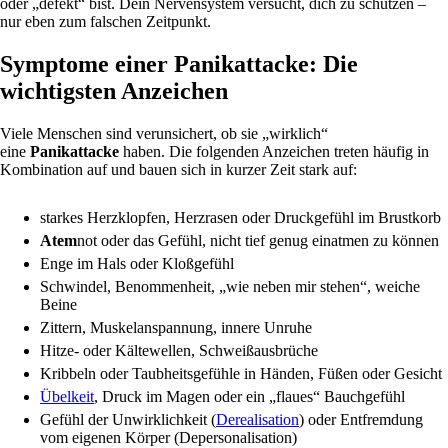
oder „defekt“ bist. Dein Nervensystem versucht, dich zu schützen –
nur eben zum falschen Zeitpunkt.
Symptome einer Panikattacke: Die
wichtigsten Anzeichen
Viele Menschen sind verunsichert, ob sie „wirklich“
eine
Panikattacke
haben. Die folgenden Anzeichen treten häufig in
Kombination auf und bauen sich in kurzer Zeit stark auf:
starkes Herzklopfen, Herzrasen oder Druckgefühl im Brustkorb
Atem
not oder das Gefühl, nicht tief genug einatmen zu können
Enge im Hals oder Kloßgefühl
Schwindel, Benommenheit, „wie neben mir stehen“, weiche
Beine
Zittern, Muskelanspannung, innere Unruhe
Hitze- oder Kältewellen, Schweißausbrüche
Kribbeln oder Taubheitsgefühle in Händen, Füßen oder Gesicht
Übelkeit
, Druck im Magen oder ein „flaues“ Bauchgefühl
Gefühl der Unwirklichkeit (
Derealisation
) oder Entfremdung
vom eigenen Körper (Depersonalisation)