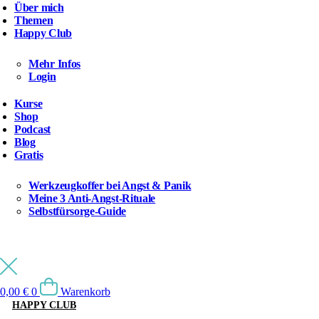
Über mich
Themen
Happy Club
Mehr Infos
Login
Kurse
Shop
Podcast
Blog
Gratis
Werkzeugkoffer bei Angst & Panik
Meine 3 Anti-Angst-Rituale
Selbstfürsorge-Guide
0,00
€
0
Warenkorb
HAPPY CLUB