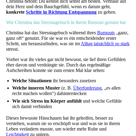
Christina betont: Du kennst dich selbst am besten. Vertraue auf
dein Herz und dein Bauchgefühl, wenn es darum geht,
konkrete
Schritte in Richtung Entspannung
zu gehen.
Wie Christina das Stresstagebuch in ihrem Burnout genutzt hat
Christina hat das Stresstagebuch während ihres
Burnouts
„ganz,
ganz oft“ genutzt. Für sie war es ein entscheidender erster
Schritt, um herauszufinden, was sie im
Alltag tatsächlich so stark
stresst.
Vorher war ihr vieles gar nicht bewusst, sie lief ihren Gefühlen
eher davon und verdrängte sie. Durch das regelmäßige
Aufschreiben konnte sie zum ersten Mal klar sehen:
Welche Situationen
ihr besonders zusetzen
Welche inneren Muster
(z. B.
Überforderung
, „es allen
recht machen wollen“) dahinterstecken
Wie sich Stress im Körper anfühlt
und welche Gefühle
sich damit verbinden
Dieses bewusste Hinschauen hat ihr geholfen, besser zu
verstehen, warum sie so erschöpft war und was sie in ihrem
Leben verändern musste, um wieder mehr Ruhe und
Leichtigkeit
zu spüren.