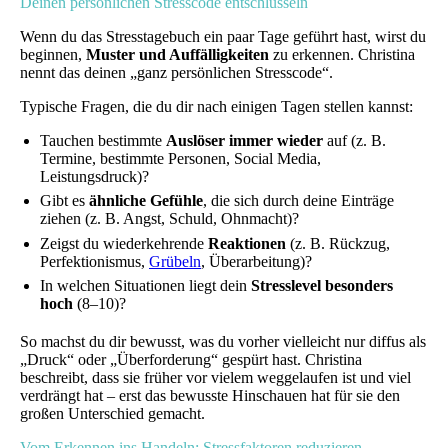
Deinen persönlichen Stresscode entschlüsseln
Wenn du das Stresstagebuch ein paar Tage geführt hast, wirst du
beginnen,
Muster und Auffälligkeiten
zu erkennen. Christina
nennt das deinen „ganz persönlichen Stresscode“.
Typische Fragen, die du dir nach einigen Tagen stellen kannst:
Tauchen bestimmte
Auslöser immer wieder
auf (z. B.
Termine, bestimmte Personen, Social Media,
Leistungsdruck)?
Gibt es
ähnliche Gefühle
, die sich durch deine Einträge
ziehen (z. B. Angst, Schuld, Ohnmacht)?
Zeigst du wiederkehrende
Reaktionen
(z. B. Rückzug,
Perfektionismus,
Grübeln
, Überarbeitung)?
In welchen Situationen liegt dein
Stresslevel besonders
hoch
(8–10)?
So machst du dir bewusst, was du vorher vielleicht nur diffus als
„Druck“ oder „Überforderung“ gespürt hast. Christina
beschreibt, dass sie früher vor vielem weggelaufen ist und viel
verdrängt hat – erst das bewusste Hinschauen hat für sie den
großen Unterschied gemacht.
Vom Erkennen ins Handeln: Stressfaktoren reduzieren