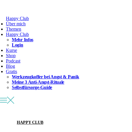
Happy Club
Über mich
Themen
Happy Club
Mehr Infos
Login
Kurse
Shop
Podcast
Blog
Gratis
Werkzeugkoffer bei Angst & Panik
Meine 3 Anti-Angst-Rituale
Selbstfürsorge-Guide
HAPPY CLUB