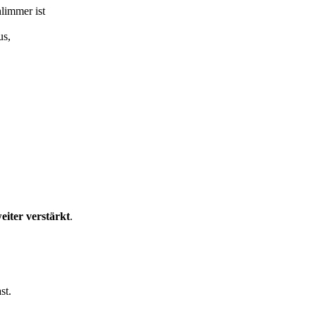
hlimmer ist
us,
eiter verstärkt
.
st.