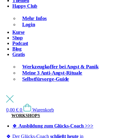
Themen
Happy Club
Mehr Infos
Login
Kurse
Shop
Podcast
Blog
Gratis
Werkzeugkoffer bei Angst & Panik
Meine 3 Anti-Angst-Rituale
Selbstfürsorge-Guide
0,00
€
0
Warenkorb
WORKSHOPS
🍀
Ausbildung zum Glücks-Coach >>>
🍀 Der Glücks-Coach
schließt heute
in