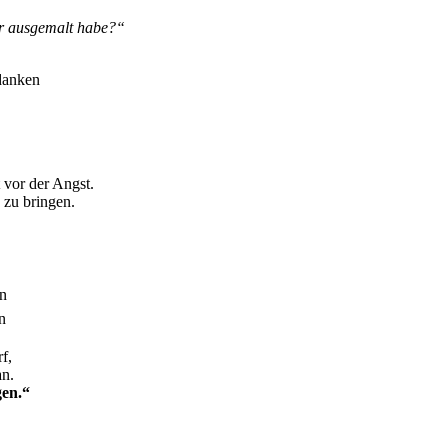
er ausgemalt habe?“
edanken
 vor der Angst.
 zu bringen.
n
n
f,
an.
gen.“