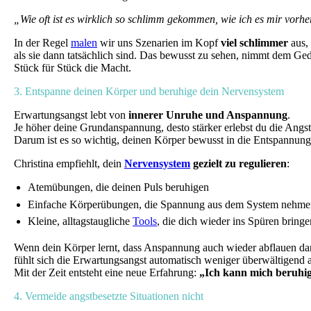
„Wie oft ist es wirklich so schlimm gekommen, wie ich es mir vorh
In der Regel
malen
wir uns Szenarien im Kopf
viel schlimmer
aus,
als sie dann tatsächlich sind. Das bewusst zu sehen, nimmt dem G
Stück für Stück die Macht.
3. Entspanne deinen Körper und beruhige dein Nervensystem
Erwartungsangst lebt von
innerer Unruhe und Anspannung
.
Je höher deine Grundanspannung, desto stärker erlebst du die Angst
Darum ist es so wichtig, deinen Körper bewusst in die Entspannung
Christina empfiehlt, dein
Nervensystem
gezielt zu regulieren
:
Atemübungen, die deinen Puls beruhigen
Einfache Körperübungen, die Spannung aus dem System nehme
Kleine, alltagstaugliche
Tools
, die dich wieder ins Spüren bringe
Wenn dein Körper lernt, dass Anspannung auch wieder abflauen dar
fühlt sich die Erwartungsangst automatisch weniger überwältigend 
Mit der Zeit entsteht eine neue Erfahrung:
„Ich kann mich beruhi
4. Vermeide angstbesetzte Situationen nicht