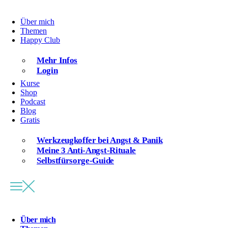
Über mich
Themen
Happy Club
Mehr Infos
Login
Kurse
Shop
Podcast
Blog
Gratis
Werkzeugkoffer bei Angst & Panik
Meine 3 Anti-Angst-Rituale
Selbstfürsorge-Guide
Über mich