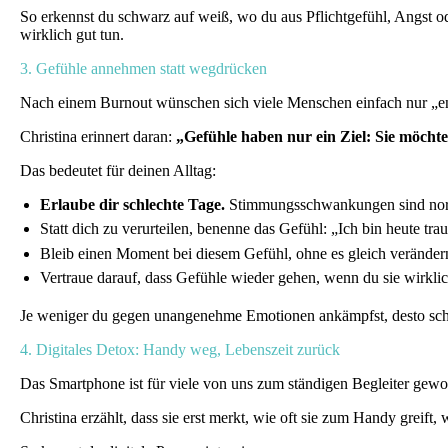
So erkennst du schwarz auf weiß, wo du aus Pflichtgefühl, Angst o
wirklich gut tun.
3. Gefühle annehmen statt wegdrücken
Nach einem Burnout wünschen sich viele Menschen einfach nur „end
Christina erinnert daran:
„Gefühle haben nur ein Ziel: Sie möcht
Das bedeutet für deinen Alltag:
Erlaube dir schlechte Tage.
Stimmungsschwankungen sind nor
Statt dich zu verurteilen, benenne das Gefühl: „Ich bin heute tra
Bleib einen Moment bei diesem Gefühl, ohne es gleich veränder
Vertraue darauf, dass Gefühle wieder gehen, wenn du sie wirkl
Je weniger du gegen unangenehme Emotionen ankämpfst, desto schnell
4. Digitales Detox: Handy weg, Lebenszeit zurück
Das Smartphone ist für viele von uns zum ständigen Begleiter geword
Christina erzählt, dass sie erst merkt, wie oft sie zum Handy greift,