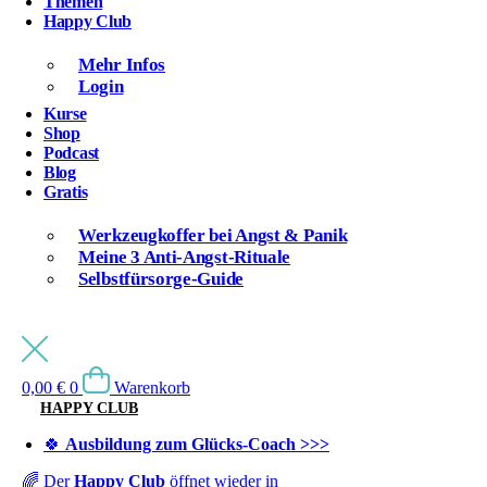
Themen
Happy Club
Mehr Infos
Login
Kurse
Shop
Podcast
Blog
Gratis
Werkzeugkoffer bei Angst & Panik
Meine 3 Anti-Angst-Rituale
Selbstfürsorge-Guide
0,00
€
0
Warenkorb
HAPPY CLUB
🍀
Ausbildung zum Glücks-Coach >>>
🌈 Der
Happy Club
öffnet wieder in