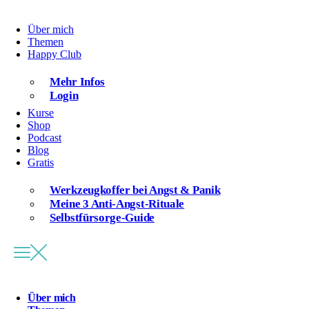
Über mich
Themen
Happy Club
Mehr Infos
Login
Kurse
Shop
Podcast
Blog
Gratis
Werkzeugkoffer bei Angst & Panik
Meine 3 Anti-Angst-Rituale
Selbstfürsorge-Guide
Über mich