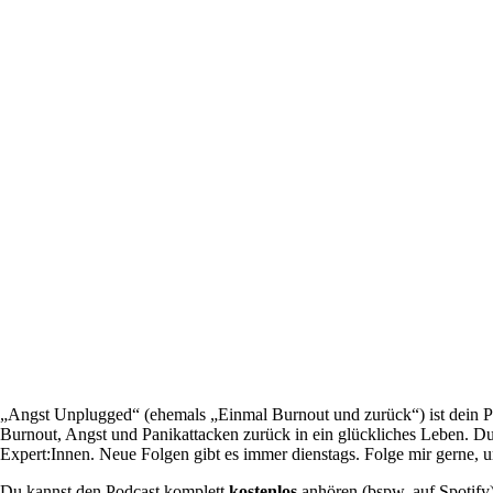
„Angst Unplugged“ (ehemals „Einmal Burnout und zurück“) ist dein 
Burnout, Angst und Panikattacken zurück in ein glückliches Leben. D
Expert:Innen. Neue Folgen gibt es immer dienstags. Folge mir gerne, 
Du kannst den Podcast komplett
kostenlos
anhören (bspw. auf Spotify)