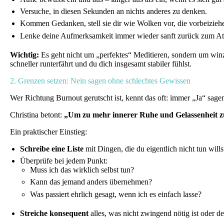
Versuche, in diesen Sekunden an nichts anderes zu denken.
Kommen Gedanken, stell sie dir wie Wolken vor, die vorbeizieh
Lenke deine Aufmerksamkeit immer wieder sanft zurück zum A
Wichtig:
Es geht nicht um „perfektes“ Meditieren, sondern um win
schneller runterfährt und du dich insgesamt stabiler fühlst.
2. Grenzen setzen: Nein sagen ohne schlechtes Gewissen
Wer Richtung Burnout gerutscht ist, kennt das oft: immer „Ja“ sage
Christina betont:
„Um zu mehr innerer Ruhe und Gelassenheit zu ge
Ein praktischer Einstieg:
Schreibe eine Liste
mit Dingen, die du eigentlich nicht tun will
Überprüfe bei jedem Punkt:
Muss ich das wirklich selbst tun?
Kann das jemand anders übernehmen?
Was passiert ehrlich gesagt, wenn ich es einfach lasse?
Streiche konsequent
alles, was nicht zwingend nötig ist oder d