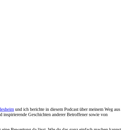
llesheim
und ich berichte in diesem Podcast über meinem Weg aus
 inspirierende Geschichten anderer Betroffener sowie von
 eine Bewertung da lässt. Wie du das ganz einfach machen kannst,