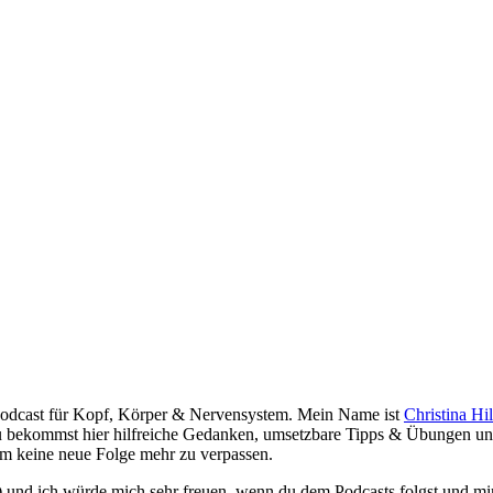
Podcast für Kopf, Körper & Nervensystem. Mein Name ist
Christina Hi
u bekommst hier hilfreiche Gedanken, umsetzbare Tipps & Übungen und
um keine neue Folge mehr zu verpassen.
 und ich würde mich sehr freuen, wenn du dem Podcasts folgst und mir