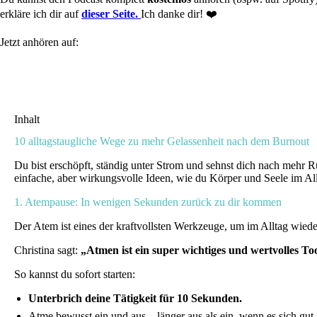
erkläre ich dir auf
dieser
Seite.
Ich danke dir! ❤️
Jetzt anhören auf:
Inhalt
10 alltagstaugliche Wege zu mehr Gelassenheit nach dem Burnout
Du bist erschöpft, ständig unter Strom und sehnst dich nach mehr R
einfache, aber wirkungsvolle Ideen, wie du Körper und Seele im Al
1. Atempause: In wenigen Sekunden zurück zu dir kommen
Der Atem ist eines der kraftvollsten Werkzeuge, um im Alltag wied
Christina sagt:
„Atmen ist ein super wichtiges und wertvolles T
So kannst du sofort starten:
Unterbrich deine Tätigkeit für 10 Sekunden.
Atme bewusst ein und aus – länger aus als ein, wenn es sich gut 