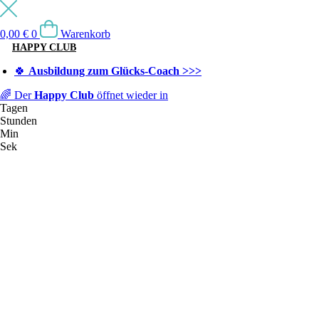
0,00
€
0
Warenkorb
HAPPY CLUB
🍀
Ausbildung zum Glücks-Coach >>>
🌈 Der
Happy Club
öffnet wieder in
Tagen
Stunden
Min
Sek