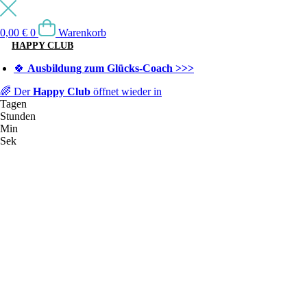
0,00
€
0
Warenkorb
HAPPY CLUB
🍀
Ausbildung zum Glücks-Coach >>>
🌈 Der
Happy Club
öffnet wieder in
Tagen
Stunden
Min
Sek